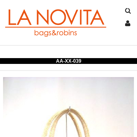
TOP
AA-XX-039
COTTON
JUTE
FELT
SPANGLE
ALUMINUM
COLD STORAGE BAG