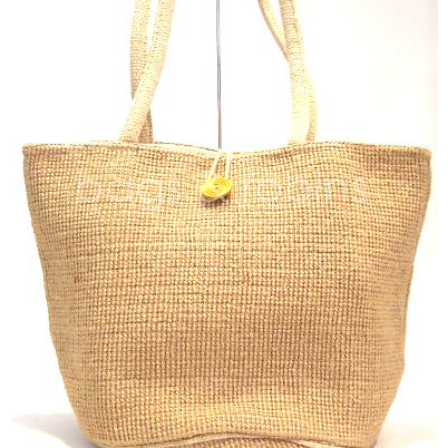
NON WOVBON
TYVEK
PAPER
CHARM
FELT NOTE
CONTACT
GUIDE