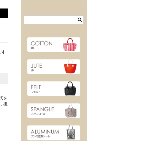
ます
式を
し担