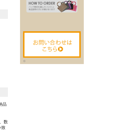
○
納品
、数
い致