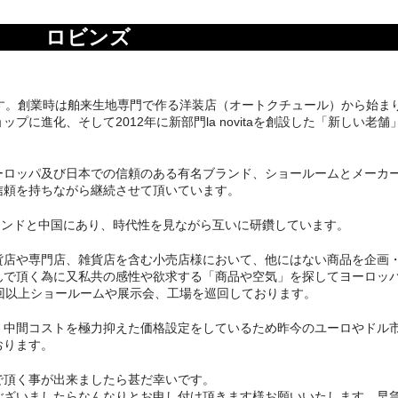
ロビンズ
す。創業時は舶来生地専門で作る洋装店（オートクチュール）から始ま
に進化、そして2012年に新部門la novitaを創設した「新しい老舗
ーロッパ及び日本での信頼のある有名ブランド、ショールームとメーカ
信頼を持ちながら継続させて頂いています。
工場はインドと中国にあり、時代性を見ながら互いに研鑽しています。
貨店や専門店、雑貨店を含む小売店様において、他にはない商品を企画
んで頂く為に又私共の感性や欲求する「商品や空気」を探してヨーロッ
回以上ショールームや展示会、工場を巡回しております。
、中間コストを極力抑えた価格設定をしているため昨今のユーロやドル
おります。
で頂く事が出来ましたら甚だ幸いです。
ございましたらなんなりとお申し付け頂きます様お願いいたします。早