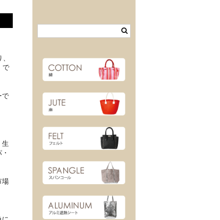
り、
」で
ーで
・生
パ・
市場
急に