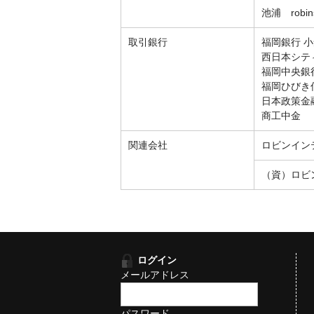
池浦 robins
取引銀行
福岡銀行 
西日本シテ
福岡中央銀
福岡ひびき
日本政策金
商工中金
関連会社
ロビンイン
（資）ロビ
ログイン
メールアドレス
パスワード