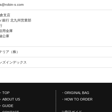
@robin-s.com
小倉支店
ィ銀行 北九州営業部
行
信用金庫
融公庫
テリア（株）
ンズインデックス
・TOP
・ORIGINAL BAG
・ABOUT US
・HOW TO ORDER
・GUIDE
ご発注ガイド