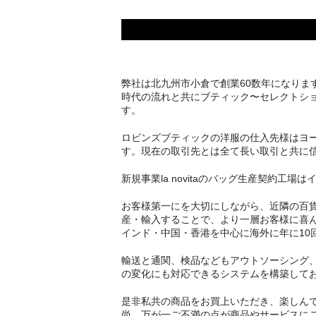
弊社は北九州市小倉で創業60数年になりま
時代の流れと共にブティック〜セレクトショップ
す。
ロビンズブティックの洋服の仕入先様はヨ
す。現在の取引先とは全て長い取引と共に
新規事業la novitaのバッグ生産契約
お客様第一にを大切にしながら、近隣の百
産・輸入することで、より一層お客様に喜
インド・中国・香港を中心に海外に年に10
輸送と通関、検品などもアウトソーシング
の変化にも対応できるシステムを構築して
是非私共の商品をお買上いただき、楽しん
尚、万が一ご不満の点が商品やサービスに