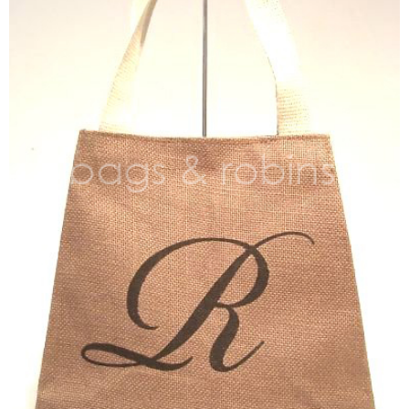
NON WOVBON
TYVEK
PAPER
CHARM
FELT NOTE
CONTACT
GUIDE