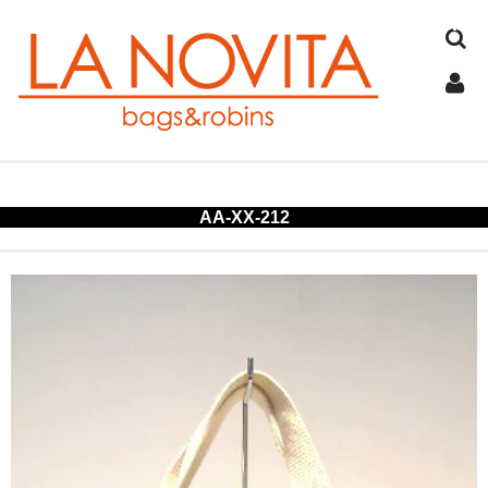
TOP
AA-XX-212
COTTON
JUTE
FELT
SPANGLE
ALUMINUM
COLD STORAGE BAG