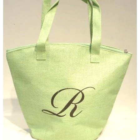
NON WOVBON
TYVEK
PAPER
CHARM
FELT NOTE
CONTACT
GUIDE