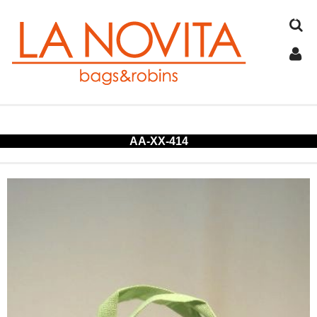
TOP
AA-XX-414
COTTON
JUTE
FELT
SPANGLE
ALUMINUM
COLD STORAGE BAG