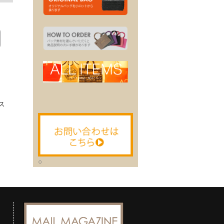
。
ス
○