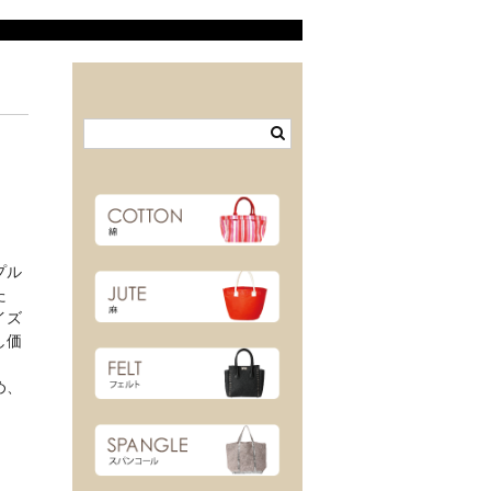
プル
た
イズ
し価
め、