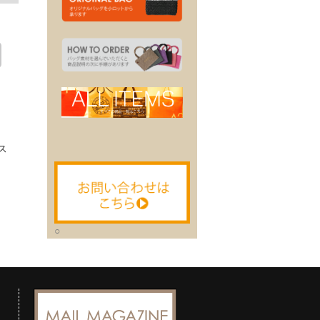
。
ス
○