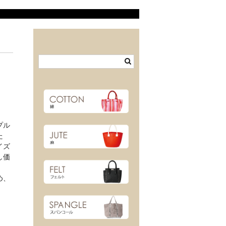
プル
た
イズ
し価
め、