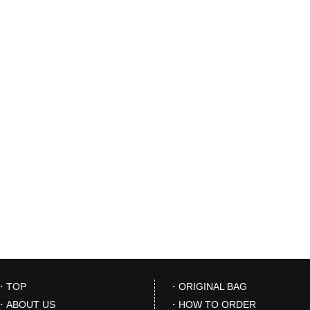
・TOP
・ORIGINAL BAG
・ABOUT US
・HOW TO ORDER