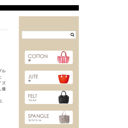
プル
た
イズ
し価
め、