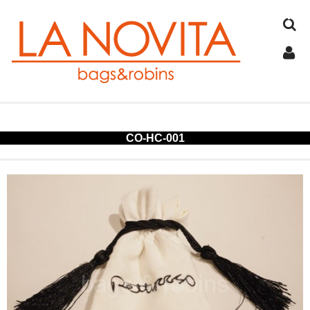
TOP
CO-HC-001
COTTON
JUTE
FELT
SPANGLE
ALUMINUM
COLD STORAGE BAG