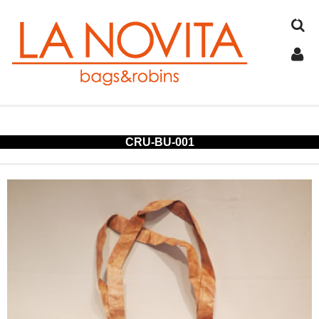
TOP
CRU-BU-001
COTTON
JUTE
FELT
SPANGLE
ALUMINUM
COLD STORAGE BAG