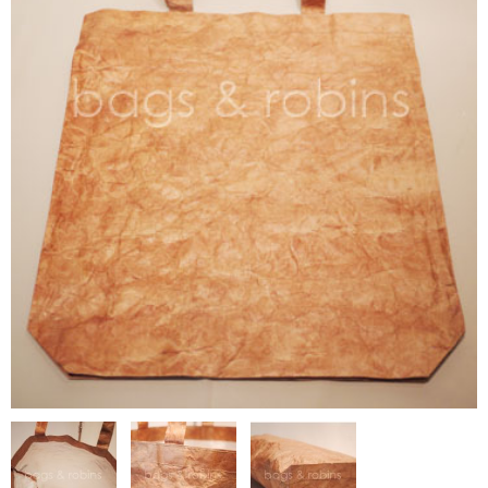
NON WOVBON
TYVEK
PAPER
CHARM
FELT NOTE
CONTACT
GUIDE