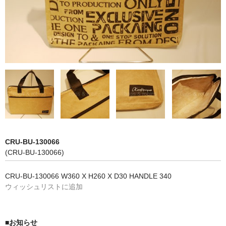
NON WOVBON
TYVEK
PAPER
CHARM
FELT NOTE
CONTACT
GUIDE
CRU-BU-130066
(CRU-BU-130066)
CRU-BU-130066 W360 X H260 X D30 HANDLE 340
ウィッシュリストに追加
■お知らせ