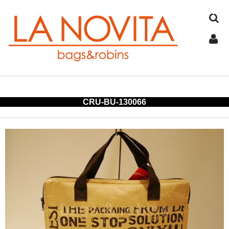
TOP
CRU-BU-130066
COTTON
JUTE
FELT
SPANGLE
ALUMINUM
COLD STORAGE BAG