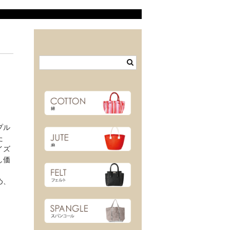
プル
た
イズ
し価
め、