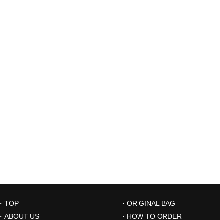
・TOP
・ORIGINAL BAG
・ABOUT US
・HOW TO ORDER