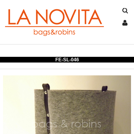
TOP
FE-SL-046
COTTON
JUTE
FELT
SPANGLE
ALUMINUM
COLD STORAGE BAG