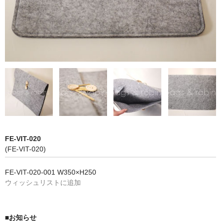
NON WOVBON
TYVEK
PAPER
CHARM
FELT NOTE
CONTACT
GUIDE
FE-VIT-020
(FE-VIT-020)
FE-VIT-020-001 W350×H250
ウィッシュリストに追加
■お知らせ