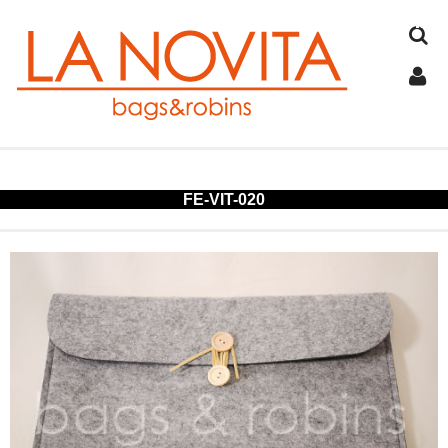
TOP
FE-VIT-020
COTTON
JUTE
FELT
SPANGLE
ALUMINUM
COLD STORAGE BAG