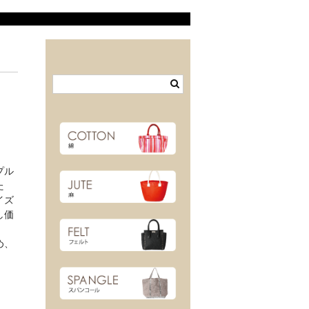
プル
た
イズ
し価
め、