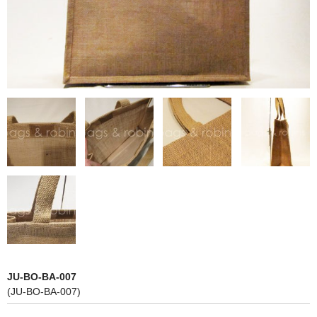
NON WOVBON
TYVEK
PAPER
CHARM
FELT NOTE
CONTACT
GUIDE
JU-BO-BA-007
(JU-BO-BA-007)