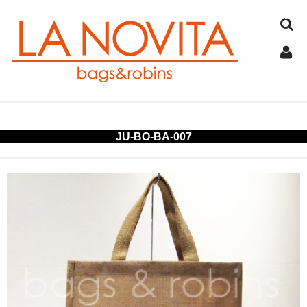
TOP
JU-BO-BA-007
COTTON
JUTE
FELT
SPANGLE
ALUMINUM
COLD STORAGE BAG