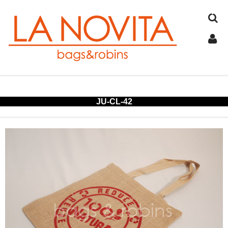
TOP
JU-CL-42
COTTON
JUTE
FELT
SPANGLE
ALUMINUM
COLD STORAGE BAG