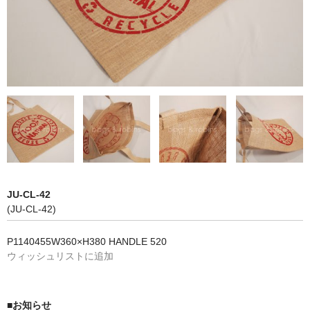
NON WOVBON
TYVEK
PAPER
CHARM
FELT NOTE
CONTACT
GUIDE
JU-CL-42
(JU-CL-42)
P1140455W360×H380 HANDLE 520
ウィッシュリストに追加
■お知らせ