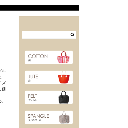
プル
た
イズ
し価
め、