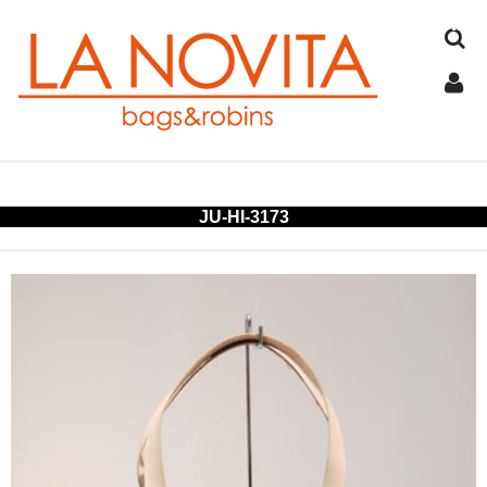
TOP
JU-HI-3173
COTTON
JUTE
FELT
SPANGLE
ALUMINUM
COLD STORAGE BAG