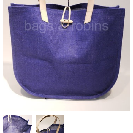
NON WOVBON
TYVEK
PAPER
CHARM
FELT NOTE
CONTACT
GUIDE