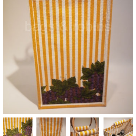
NON WOVBON
TYVEK
PAPER
CHARM
FELT NOTE
CONTACT
GUIDE