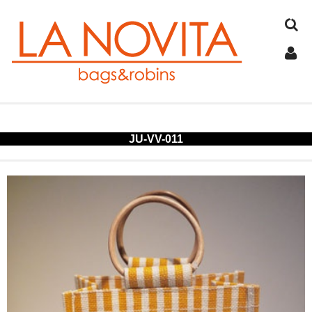
TOP
JU-VV-011
COTTON
JUTE
FELT
SPANGLE
ALUMINUM
COLD STORAGE BAG