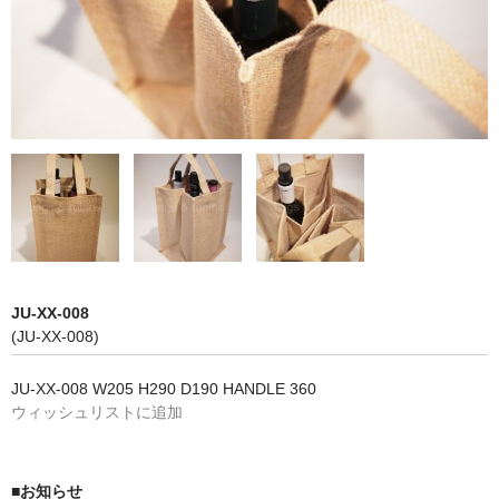
NON WOVBON
TYVEK
PAPER
CHARM
FELT NOTE
CONTACT
GUIDE
JU-XX-008
(JU-XX-008)
JU-XX-008 W205 H290 D190 HANDLE 360
ウィッシュリストに追加
■お知らせ