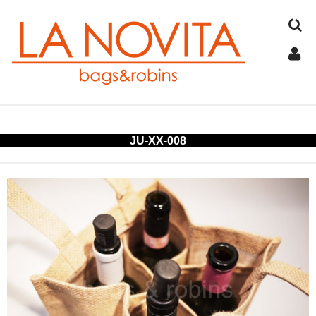
TOP
JU-XX-008
COTTON
JUTE
FELT
SPANGLE
ALUMINUM
COLD STORAGE BAG