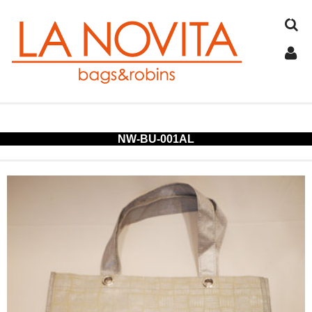
TOP
NW-BU-001AL
COTTON
JUTE
FELT
SPANGLE
ALUMINUM
COLD STORAGE BAG