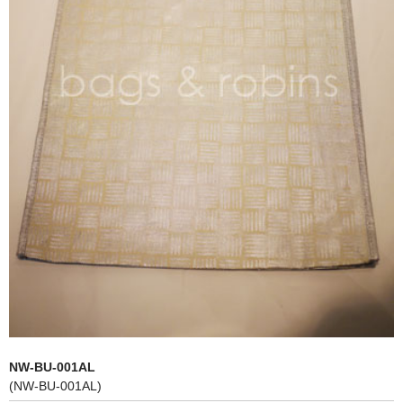
NON WOVBON
TYVEK
PAPER
CHARM
FELT NOTE
CONTACT
GUIDE
NW-BU-001AL
(NW-BU-001AL)