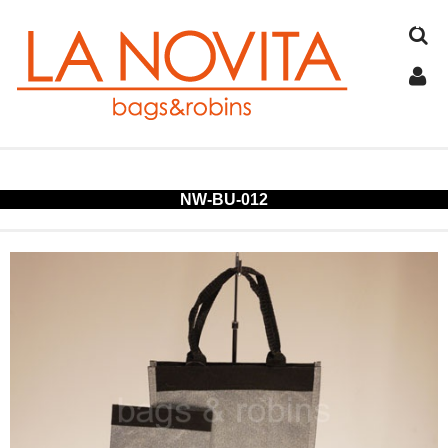
TOP
NW-BU-012
COTTON
JUTE
FELT
SPANGLE
ALUMINUM
COLD STORAGE BAG