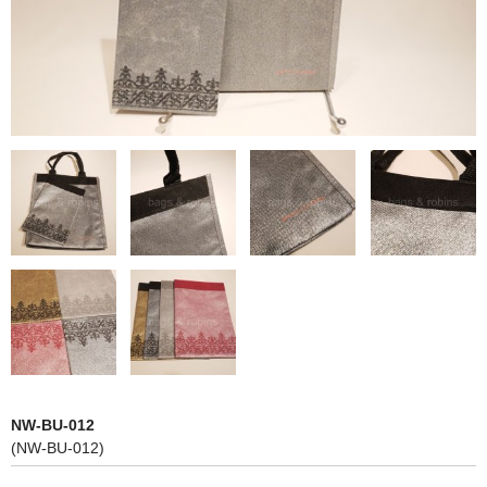
NON WOVBON
TYVEK
PAPER
CHARM
FELT NOTE
CONTACT
GUIDE
NW-BU-012
(NW-BU-012)