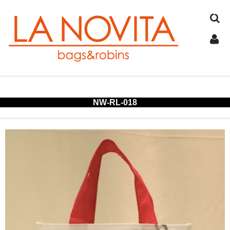
TOP
NW-RL-018
COTTON
JUTE
FELT
SPANGLE
ALUMINUM
COLD STORAGE BAG