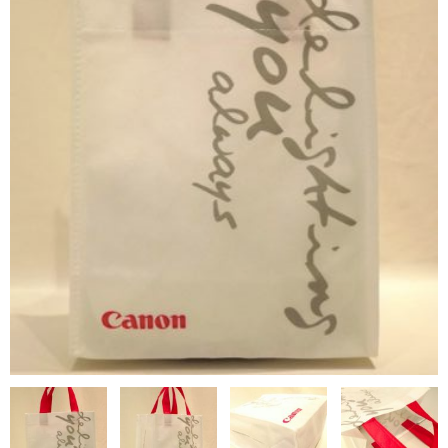
NON WOVBON
TYVEK
PAPER
CHARM
FELT NOTE
CONTACT
GUIDE