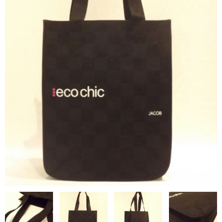
NON WOVBON
TYVEK
PAPER
CHARM
FELT NOTE
CONTACT
GUIDE