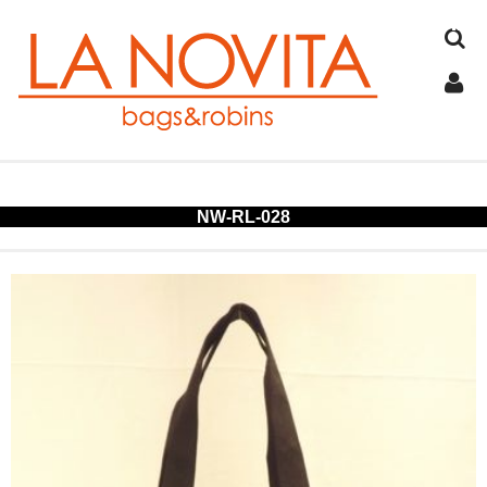
TOP
NW-RL-028
COTTON
JUTE
FELT
SPANGLE
ALUMINUM
COLD STORAGE BAG