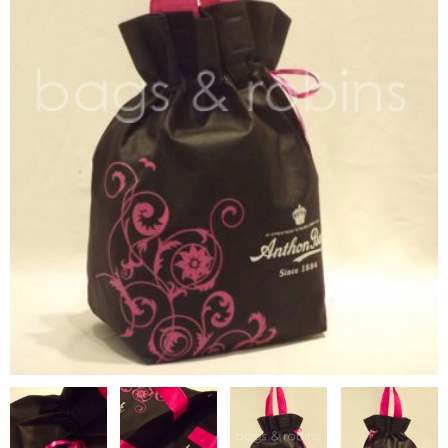
NON WOVBON
TYVEK
PAPER
CHARM
FELT NOTE
CONTACT
GUIDE