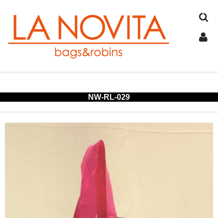
TOP
NW-RL-029
COTTON
JUTE
FELT
SPANGLE
ALUMINUM
COLD STORAGE BAG