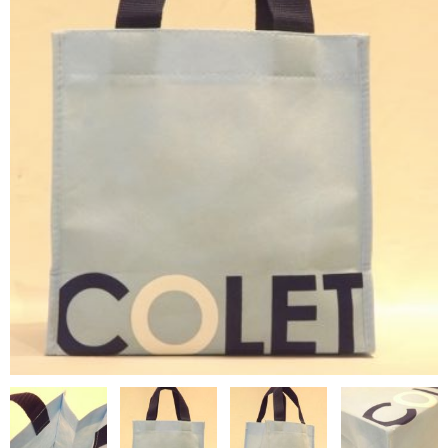
NON WOVBON
TYVEK
PAPER
CHARM
FELT NOTE
CONTACT
GUIDE