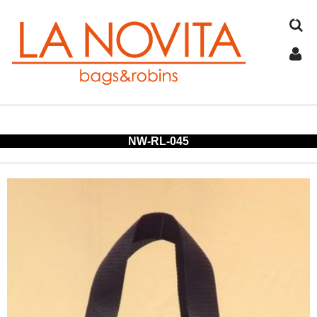
TOP
NW-RL-045
COTTON
JUTE
FELT
SPANGLE
ALUMINUM
COLD STORAGE BAG