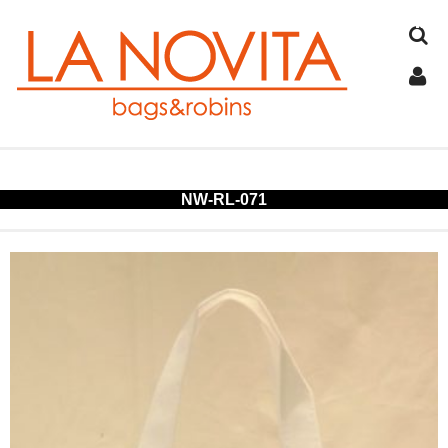
TOP
NW-RL-071
COTTON
JUTE
FELT
SPANGLE
ALUMINUM
COLD STORAGE BAG