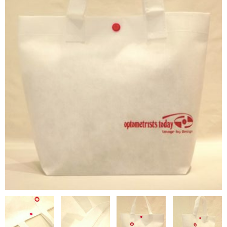
NON WOVBON
TYVEK
PAPER
CHARM
FELT NOTE
CONTACT
GUIDE