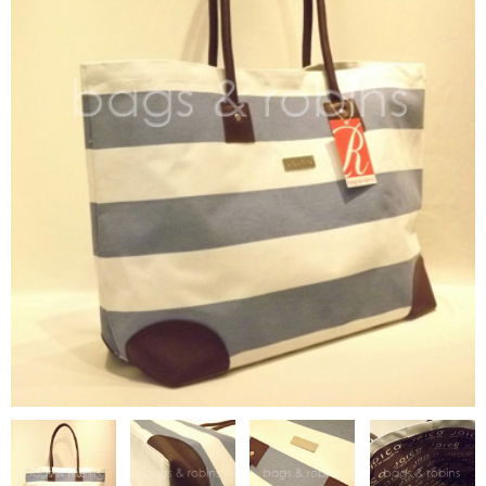
NON WOVBON
TYVEK
PAPER
CHARM
FELT NOTE
CONTACT
GUIDE