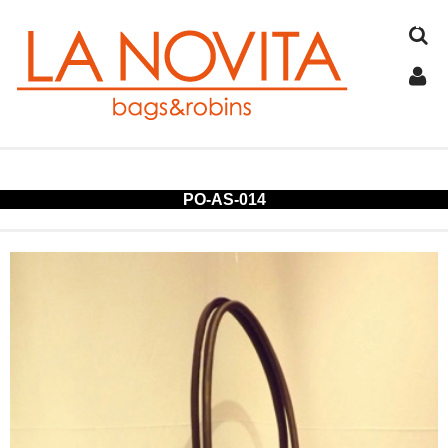
TOP
PO-AS-014
COTTON
JUTE
FELT
SPANGLE
ALUMINUM
COLD STORAGE BAG