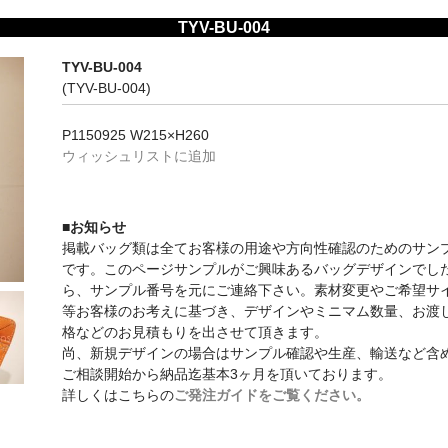
TYV-BU-004
TYV-BU-004
(TYV-BU-004)
P1150925 W215×H260
ウィッシュリストに追加
■お知らせ
掲載バッグ類は全てお客様の用途や方向性確認のためのサン
です。このページサンプルがご興味あるバッグデザインでし
ら、サンプル番号を元にご連絡下さい。素材変更やご希望サ
等お客様のお考えに基づき、デザインやミニマム数量、お渡
格などのお見積もりを出させて頂きます。
尚、新規デザインの場合はサンプル確認や生産、輸送など含
ご相談開始から納品迄基本3ヶ月を頂いております。
詳しくはこちらの
ご発注ガイドをご覧ください。