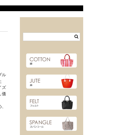
プル
た
イズ
し価
め、