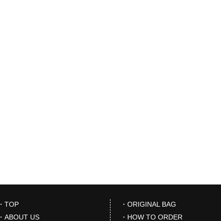
・TOP
・ORIGINAL BAG
・ABOUT US
・HOW TO ORDER